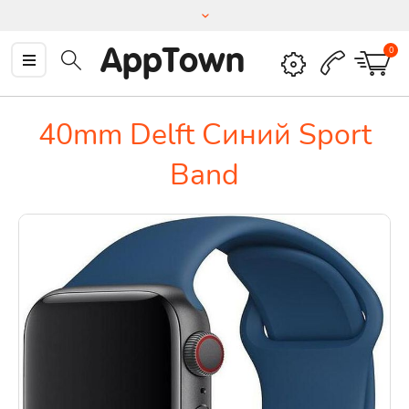
AppTown
0
40mm Delft Синий Sport
Band