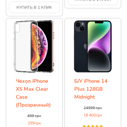
КУПИТЬ В 1 КЛИК
Чехол iPhone
Б/У iPhone 14
XS Max Clear
Plus 128GB
Case
Midnight
(Прозрачный)
24999
грн
18 400
грн
499
грн
299
грн