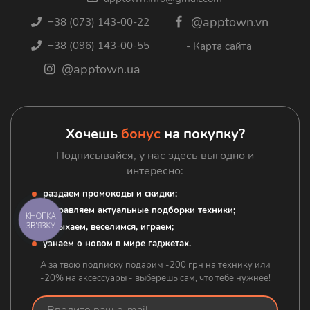
Trade In
Apple AirPods
@apptown.vn
+38 (073) 143-00-22
Доставка и оплата
Игровые приставки
+38 (096) 143-00-55
- Карта сайта
Гарантия
Зарядные станции
@apptown.ua
Блог
Google
Контакты
Гаджеты
Аксессуары
Хочешь
бонус
на покупку?
Подписывайся, у нас здесь выгодно и
интересно:
раздаем промокоды и скидки;
отправляем актуальные подборки техники;
КНОПКА
ЗВ'ЯЗКУ
отдыхаем, веселимся, играем;
узнаем о новом в мире гаджетах.
А за твою подписку подарим -200 грн на технику или
-20% на аксессуары - выберешь сам, что тебе нужнее!