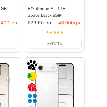
12GB
Б/У iPhone Air 1TB
Space Black eSIM
 400
грн
62999
грн
46 600
грн
КУПИТЬ