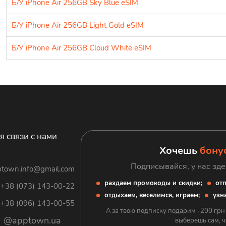
Б/У iPhone Air 256GB Sky Blue eSIM
Б/У iPhone Air 256GB Light Gold eSIM
Б/У iPhone Air 256GB Cloud White eSIM
я связи с нами
Хочешь
бону
Подписывайся, у нас зде
town.info@gmail.com
раздаем промокоды и скидки;
отп
+38 (073) 143-00-22
отдыхаем, веселимся, играем;
узна
+38 (096) 143-00-55
А за твою подписку подарим -200 грн
@apptown.ua
выберешь сам, ч