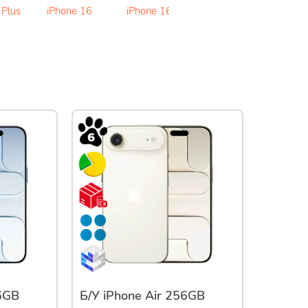
 Plus
iPhone 16
iPhone 16e
iPhone 15 Pro
iPho
Max
56GB
Б/У iPhone Air 256GB