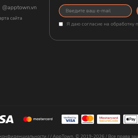
@apptown.vn
арта сайта
Я даю согласие на обработку
 конфиденциальности
/ / AppTown. © 2019-2026 / Все права з