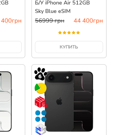
12GB
Б/У iPhone Air 512GB
Sky Blue eSIM
 400
грн
56999
грн
44 400
грн
КУПИТЬ