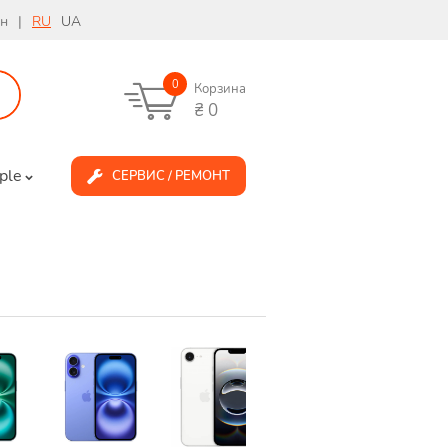
рн
|
RU
UA
0
Корзина
₴
0
ple
СЕРВИС / РЕМОНТ