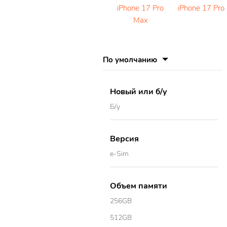
iPhone 17 Pro
iPhone 17 Pro
Max
По умолчанию
Новый или б/у
Б/у
Версия
e-Sim
Объем памяти
256GB
512GB