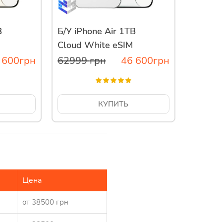
B
Б/У iPhone Air 1TB
Cloud White eSIM
 600
грн
62999
грн
46 600
грн
КУПИТЬ
Цeнa
от 38500 грн