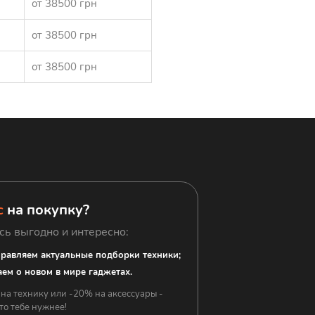
от 38500 грн
от 38500 грн
от 38500 грн
с
на покупку?
сь выгодно и интересно:
равляем актуальные подборки техники;
ем о новом в мире гаджетах.
 на технику или -20% на аксессуары -
то тебе нужнее!