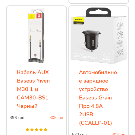
Кабель AUX
Автомобильно
Baseus Yiven
е зарядное
M30 1 м
устройство
CAM30-BS1
Baseus Grain
Черный
Про 4.8A
2USB
396
грн
308
грн
(CCALLP-01)
572
грн
308
грн