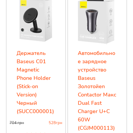
Держатель
Автомобильно
Baseus C01
е зарядное
Magnetic
устройство
Phone Holder
Baseus
(Stick-on
Золотойen
Version)
Contactor Макс
Черный
Dual Fast
(SUCC000001)
Charger U+C
60W
704
грн
528
грн
(CGJM000113)