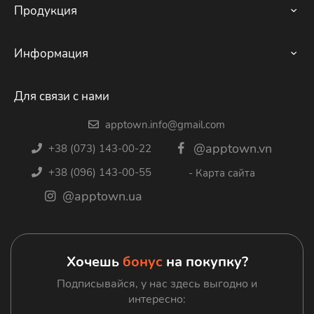
📱
CarCharger Devia Smart Dual USB for Apple IOS
Продукция
📱
CarCharger Devia Hammer dual USB QC3.0
iPhone
Информация
📱
CarCharger Energizer with Lightning 1A
iPad
📱
CarCharger Energizer with Lightning 2.1A
О нас
Mac
Для связи с нами
Ремонт
Apple Watch
apptown.info@gmail.com
Trade In
Apple AirPods
@apptown.vn
+38 (073) 143-00-22
Доставка и оплата
Игровые приставки
+38 (096) 143-00-55
- Карта сайта
Гарантия
Зарядные станции
@apptown.ua
Блог
Google
Контакты
Гаджеты
Аксессуары
Хочешь
бонус
на покупку?
Подписывайся, у нас здесь выгодно и
интересно: