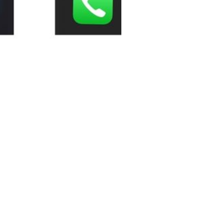
я внедрены с мыслью о комфорте
 вы случайно забудете устройство
 вы относитесь к своим вещам и
сегда много разных гаджетов. Со
кабелей. Особенно если нахожусь
л iPad на столик. Перед выходом
казался прикрытый салфеткой и я
щением. Привычным жестом скинул
м со мной больше нет. В