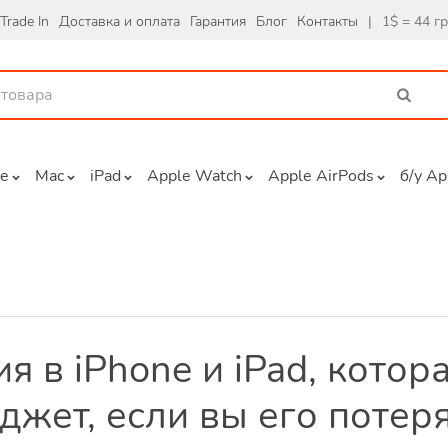
Trade In
Доставка и оплата
Гарантия
Блог
Контакты
|
1$ = 44 г
ne
Mac
iPad
Apple Watch
Apple AirPods
б/у Ap
я в iPhone и iPad, котор
аджет, если вы его потер