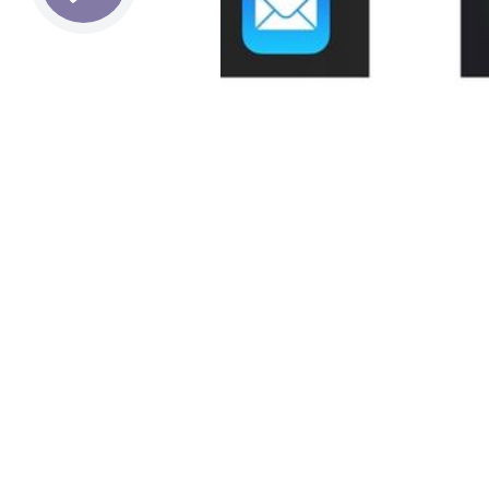
В последней версии iOS 15 много
пользователей, но есть одно, кот
в парке или кафе. Такое может пр
как часто проверяете и перепрове
временем я выработал привычку п
на улице или в кафе.
Но, бывает что и повышенная бдит
из заведения, сложил вещи, окину
его не заметил. Уже у самой ост
запястье, и увидел тревожное соо