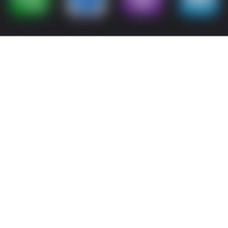
 полезных настроек и неочевидных функций. Все нововведени
орое, прямом смысле, поможет спасти ваш iPad или iPhone, если
оизойти с каждым, независимо от того, насколько внимательно
ряете их наличие. Поделюсь случаем из жизни. Вокруг меня в
роверять наличие всех смартфонов, планшетов, наушников и 
ельность не помогает. На выходных, я зашел в кафе и выложи
л взглядом стол и! оставил там планшет. Дело в том, что он о
ановки Apple Watch постучали по моему запястью новым сооб
бщение. На экране светилось уведомление что моего iPad рядо