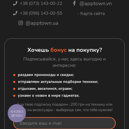
@apptown.vn
+38 (073) 143-00-22
Доставка и оплата
Игровые приставки
+38 (096) 143-00-55
- Карта сайта
Гарантия
Зарядные станции
@apptown.ua
Блог
Google
Контакты
Гаджеты
Аксессуары
Хочешь
бонус
на покупку?
Подписывайся, у нас здесь выгодно и
интересно:
раздаем промокоды и скидки;
отправляем актуальные подборки техники;
отдыхаем, веселимся, играем;
узнаем о новом в мире гаджетах.
А за твою подписку подарим -200 грн на технику или
-20% на аксессуары - выберешь сам, что тебе нужнее!
КНОПКА
ЗВ'ЯЗКУ