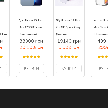
Б/у iPhone 13 Pro
Б/у IPhone 11 Pro
Чохол iPh
Max 128GB Sierra
256GB Space Gray
Max Clear 
1 Pro
Blue (Гарний)
(Гарний)
(Прозорий
рн
33000
грн
19140
грн
499
н
20 100
грн
9 999
грн
299
И
КУПИТИ
КУПИТИ
КУП