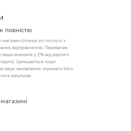
и
к повністю
і магазин сплачує усі послуги з
вання, відправлення). Перевагою
є ваша економія у 2% від вартості
я пошти). Залишається лише
за ваше замовлення, отримати його
тися покупкою.
 магазині