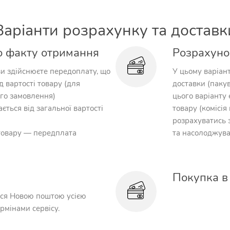
Варіанти розрахунку та доставк
о факту отримання
Розрахуно
ви здійснюєте передоплату, що
У цьому варіант
д вартості товару (для
доставки (паку
го замовлення)
цього варіанту 
ється від загальної вартості
товару (комісі
розрахуватись 
 товару — передплата
та насолоджува
Покупка в
ься Новою поштою усією
ермінами сервісу.