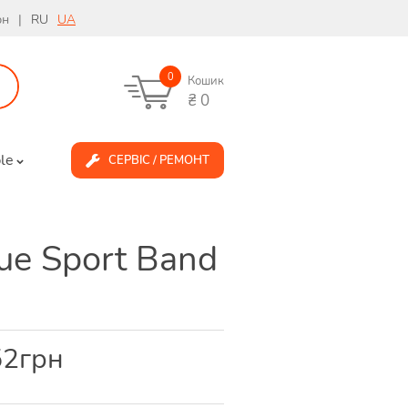
рн
|
RU
UA
0
Кошик
₴
0
le
СЕРВІС / РЕМОНТ
ue Sport Band
52
грн