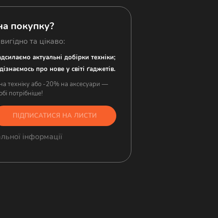
а покупку?
 вигідно та цікаво:
дсилаємо актуальні добірки техніки;
дізнаємось про нове у світі ґаджетів.
на техніку або -20% на аксесуари —
бі потрібніше!
ПІДПИСАТИСЯ НА ЛИСТИ
льної інформації