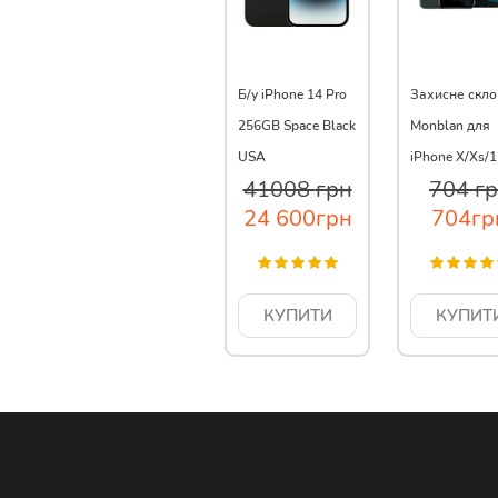
Б/у iPhone 14 Pro
Захисне скло
256GB Space Black
Monblan для
USA
iPhone X/Xs/1
41008
грн
704
г
24 600
грн
704
гр
КУПИТИ
КУПИТ