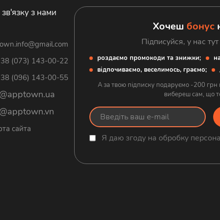
 зв'язку з нами
Хочеш
бонус
н
Підписуйся, у нас тут
own.info@gmail.com
роздаємо промокоди та знижки;
на
38 (073) 143-00-22
відпочиваємо, веселимось, граємо;
38 (096) 143-00-55
А за твою підписку подаруємо -200 грн 
@apptown.ua
вибереш сам, що то
@apptown.vn
рта сайта
Я даю згоду на обробку персона