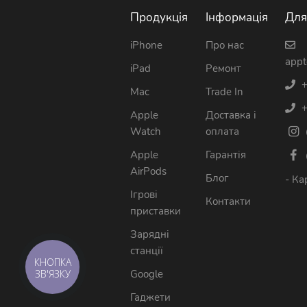
Продукція
Інформація
Для
iPhone
Про нас
appt
iPad
Ремонт
+
Mac
Trade In
+
Apple
Доставка і
Watch
оплата
Apple
Гарантія
AirPods
Блог
- Ка
Ігрові
Контакти
приставки
Зарядні
станції
КНОПКА
ЗВ'ЯЗКУ
Google
Гаджети