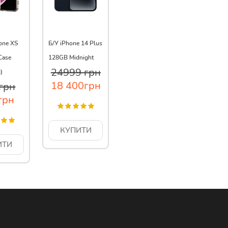
one XS
Б/У iPhone 14 Plus
Case
128GB Midnight
24999
грн
)
18 400
грн
грн
грн
КУПИТИ
ИТИ