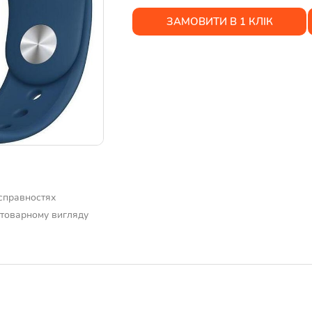
ЗАМОВИТИ В 1 КЛІК
есправностях
у товарному вигляду