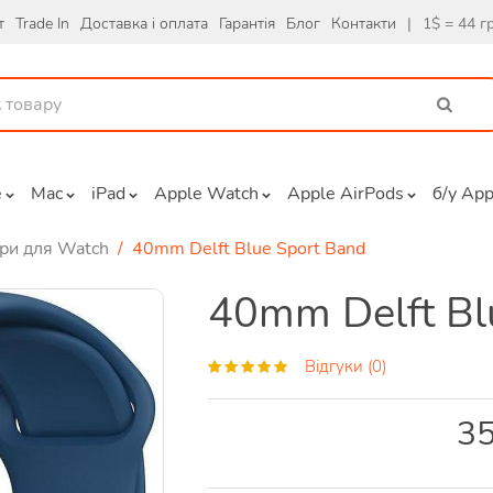
т
Trade In
Доставка і оплата
Гарантія
Блог
Контакти
|
1$ = 44 г
e
Mac
iPad
Apple Watch
Apple AirPods
б/у App
ри для Watch
/ 40mm Delft Blue Sport Band
40mm Delft Bl
Відгуки (0)
3