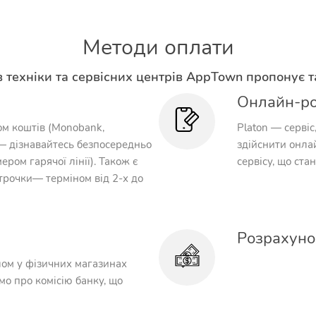
Методи оплати
 техніки та сервісних центрів AppTown пропонує та
Онлайн-р
м коштів (Monobank,
Platon — сервіс
— дізнавайтесь безпосередньо
здійснити онла
ером гарячої лінії). Також є
сервісу, що ста
трочки— терміном від 2-х до
Розрахуно
ом у фізичних магазинах
о про комісію банку, що