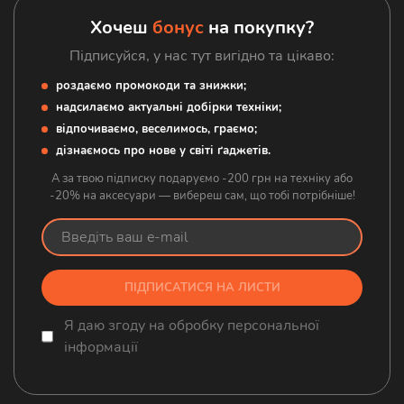
Аксесуари
Хочеш
бонус
на покупку?
Підписуйся, у нас тут вигідно та цікаво:
роздаємо промокоди та знижки;
надсилаємо актуальні добірки техніки;
відпочиваємо, веселимось, граємо;
дізнаємось про нове у світі ґаджетів.
А за твою підписку подаруємо -200 грн на техніку або
-20% на аксесуари — вибереш сам, що тобі потрібніше!
ПІДПИСАТИСЯ НА ЛИСТИ
Я даю згоду на обробку персональної
інформації