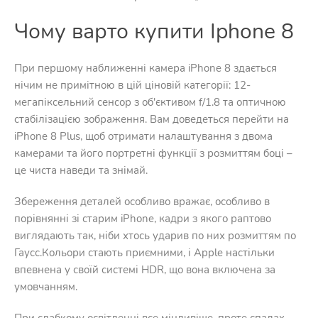
Чому варто купити Iphone 8
При першому наближенні камера iPhone 8 здається
нічим не примітною в цій ціновій категорії: 12-
мегапіксельний сенсор з об'єктивом f/1.8 та оптичною
стабілізацією зображення. Вам доведеться перейти на
iPhone 8 Plus, щоб отримати налаштування з двома
камерами та його портретні функції з розмиттям боці –
це чиста наведи та знімай.
Збереження деталей особливо вражає, особливо в
порівнянні зі старим iPhone, кадри з якого раптово
виглядають так, ніби хтось ударив по них розмиттям по
Гаусс.Кольори стають приємними, і Apple настільки
впевнена у своїй системі HDR, що вона включена за
умовчанням.