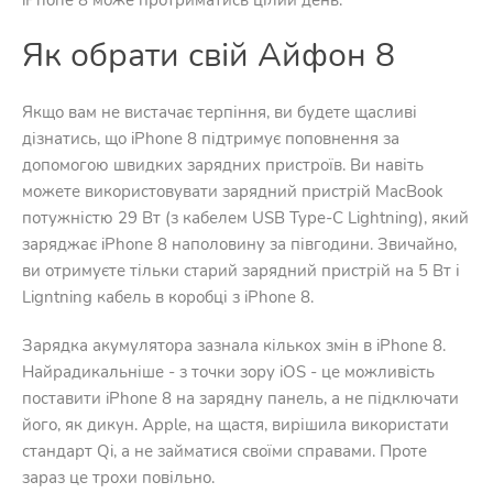
iPhone 8 може протриматись цілий день.
Як обрати свій Айфон 8
Якщо вам не вистачає терпіння, ви будете щасливі
дізнатись, що iPhone 8 підтримує поповнення за
допомогою швидких зарядних пристроїв. Ви навіть
можете використовувати зарядний пристрій MacBook
потужністю 29 Вт (з кабелем USB Type-C Lightning), який
заряджає iPhone 8 наполовину за півгодини. Звичайно,
ви отримуєте тільки старий зарядний пристрій на 5 Вт і
Ligntning кабель в коробці з iPhone 8.
Зарядка акумулятора зазнала кількох змін в iPhone 8.
Найрадикальніше - з точки зору iOS - це можливість
поставити iPhone 8 на зарядну панель, а не підключати
його, як дикун. Apple, на щастя, вирішила використати
стандарт Qi, а не займатися своїми справами. Проте
зараз це трохи повільно.