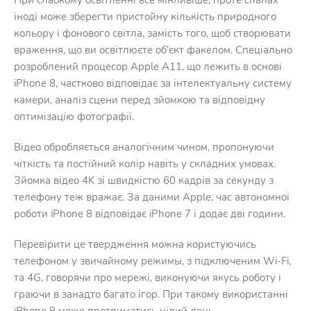
При слабкому освітленні все мінливіше, проте спалах
іноді може зберегти пристойну кількість природного
кольору і фонового світла, замість того, щоб створювати
враження, що ви освітлюєте об'єкт факелом. Спеціально
розроблений процесор Apple A11, що лежить в основі
iPhone 8, частково відповідає за інтелектуальну систему
камери, аналіз сцени перед зйомкою та відповідну
оптимізацію фотографії.
Відео обробляється аналогічним чином, пропонуючи
чіткість та постійний колір навіть у складних умовах.
Зйомка відео 4K зі швидкістю 60 кадрів за секунду з
телефону теж вражає. За даними Apple, час автономної
роботи iPhone 8 відповідає iPhone 7 і додає дві години.
Перевірити це твердження можна користуючись
телефоном у звичайному режимы, з підключеним Wi-Fi,
та 4G, говорячи про мережі, виконуючи якусь роботу і
граючи в занадто багато ігор. При такому використанні