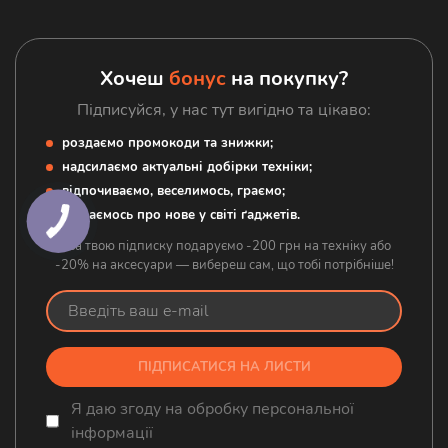
Контакти
Гаджети
Аксесуари
Хочеш
бонус
на покупку?
Підписуйся, у нас тут вигідно та цікаво:
роздаємо промокоди та знижки;
надсилаємо актуальні добірки техніки;
відпочиваємо, веселимось, граємо;
дізнаємось про нове у світі ґаджетів.
А за твою підписку подаруємо -200 грн на техніку або
-20% на аксесуари — вибереш сам, що тобі потрібніше!
ПІДПИСАТИСЯ НА ЛИСТИ
Я даю згоду на обробку персональної
інформації