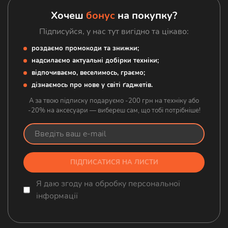
Аксесуари
Хочеш
бонус
на покупку?
Підписуйся, у нас тут вигідно та цікаво:
роздаємо промокоди та знижки;
надсилаємо актуальні добірки техніки;
відпочиваємо, веселимось, граємо;
дізнаємось про нове у світі ґаджетів.
А за твою підписку подаруємо -200 грн на техніку або
-20% на аксесуари — вибереш сам, що тобі потрібніше!
ПІДПИСАТИСЯ НА ЛИСТИ
Я даю згоду на обробку персональної
інформації