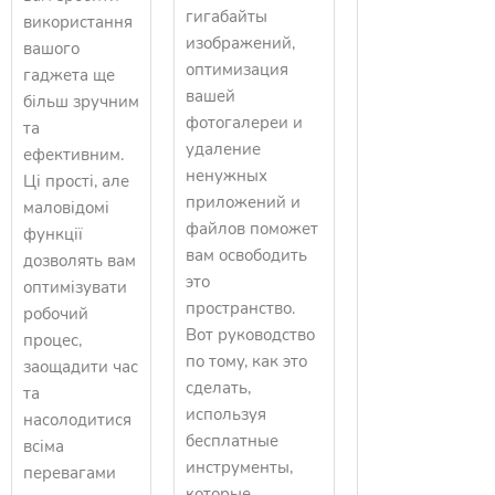
гигабайты
використання
изображений,
вашого
оптимизация
гаджета ще
вашей
більш зручним
фотогалереи и
та
удаление
ефективним.
ненужных
Ці прості, але
приложений и
маловідомі
файлов поможет
функції
вам освободить
дозволять вам
это
оптимізувати
пространство.
робочий
Вот руководство
процес,
по тому, как это
заощадити час
сделать,
та
используя
насолодитися
бесплатные
всіма
инструменты,
перевагами
которые,