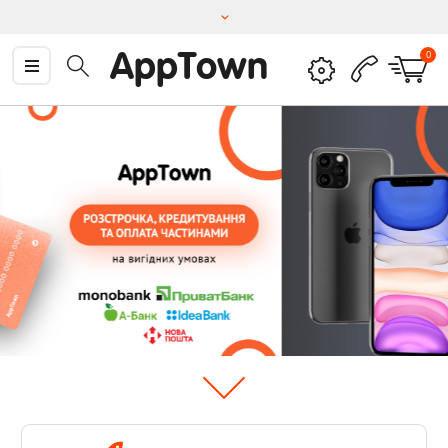
AppTown
0