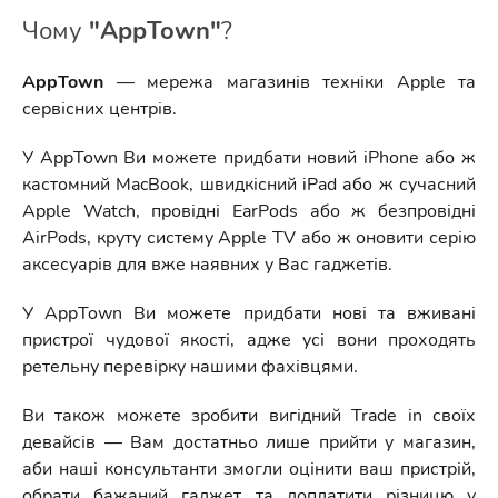
Чому
"AppTown"
?
AppTown
— мережа магазинів техніки Apple та
сервісних центрів.
У AppTown Ви можете придбати новий iPhone або ж
кастомний MacBook, швидкісний iPad або ж сучасний
Apple Watch, провідні EarPods або ж безпровідні
AirPods, круту систему Apple TV або ж оновити серію
аксесуарів для вже наявних у Вас гаджетів.
У AppTown Ви можете придбати нові та вживані
пристрої чудової якості, адже усі вони проходять
ретельну перевірку нашими фахівцями.
Ви також можете зробити вигідний Trade in своїх
девайсів — Вам достатньо лише прийти у магазин,
аби наші консультанти змогли оцінити ваш пристрій,
обрати бажаний гаджет та доплатити різницю у