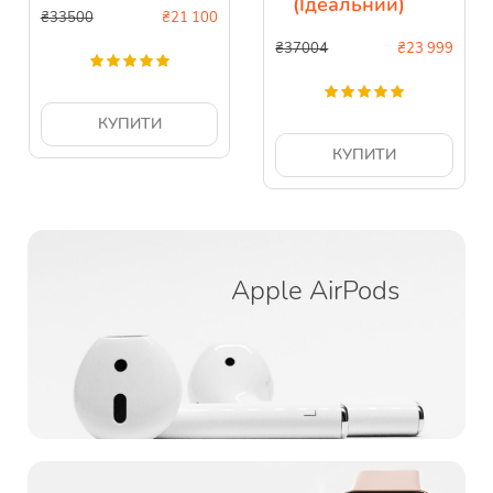
(Ідеальний)
₴33500
₴
21 100
₴37004
₴
23 999
КУПИТИ
КУПИТИ
Apple AirPods