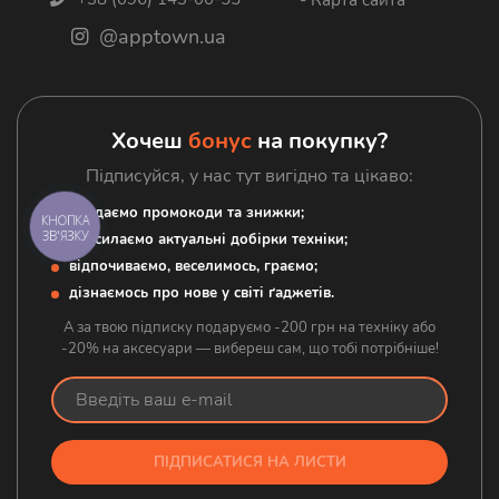
- Карта сайта
Гарантія
Зарядні станції
@apptown.ua
Блог
Google
Контакти
Гаджети
Аксесуари
Хочеш
бонус
на покупку?
Підписуйся, у нас тут вигідно та цікаво:
роздаємо промокоди та знижки;
КНОПКА
ЗВ'ЯЗКУ
надсилаємо актуальні добірки техніки;
відпочиваємо, веселимось, граємо;
дізнаємось про нове у світі ґаджетів.
А за твою підписку подаруємо -200 грн на техніку або
-20% на аксесуари — вибереш сам, що тобі потрібніше!
ПІДПИСАТИСЯ НА ЛИСТИ