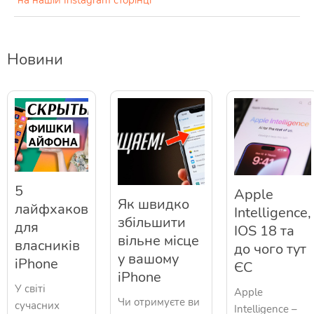
на нашій Instagram сторінці
Новини
5
Apple
Як швидко
лайфхаков
Intelligence,
збільшити
для
IOS 18 та
вільне місце
власників
до чого тут
у вашому
iPhone
ЄС
iPhone
У світі
Apple
Чи отримуєте ви
сучасних
Intelligence –