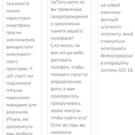
трПолучаете ли
технологій
це новий
вы тревожные
кожен
комплекс
предупреждения
користувач
функцій
о заполнении
смартфона
штучного
памяти вашего
прагне
інтелекту, який
телефона?
максимально
планується
Случалось ли
використати
інтегрувати
вам когда-либо
можливості
безпосередньо
доставать
свого
в операційну
телефон, чтобы
пристрою. У
систему iOS 18.
показать кому-то
цій статті ми
определенное
поділимося
фото, и вам
п'ятьма
приходилось
корисними
прокручивать
порадами для
экран минуты,
власників
чтобы найти его?
iPhone, які
Если за годы вы
допоможуть
накопили
вам зробити